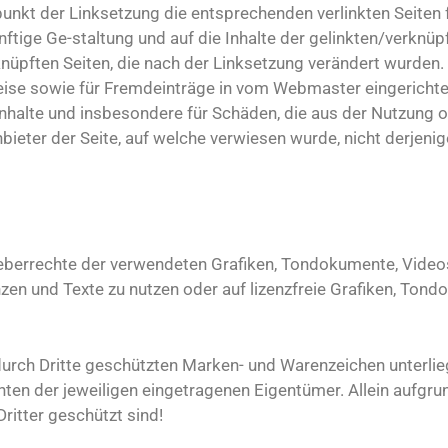
nkt der Linksetzung die entsprechenden verlinkten Seiten fr
ftige Ge-staltung und auf die Inhalte der gelinkten/verknüpf
knüpften Seiten, die nach der Linksetzung verändert wurden. D
eise sowie für Fremdeinträge in vom Webmaster eingericht
ge Inhalte und insbesondere für Schäden, die aus der Nutzung
ieter der Seite, auf welche verwiesen wurde, nicht derjenige
rheberrechte der verwendeten Grafiken, Tondokumente, Vide
zen und Texte zu nutzen oder auf lizenzfreie Grafiken, To
 durch Dritte geschützten Marken- und Warenzeichen unter
ten der jeweiligen eingetragenen Eigentümer. Allein aufgru
ritter geschützt sind!